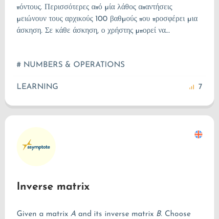
πόντους. Περισσότερες από μία λάθος απαντήσεις
μειώνουν τους αρχικούς 100 βαθμούς που προσφέρει μια
άσκηση. Σε κάθε άσκηση, ο χρήστης μπορεί να
προσπαθήσει τέσσερις φορές να εισαγάγει τη λύση. Ποια
είναι λοιπόν η λύση εδώ; Παρακαλώ προσπαθήστε να
# NUMBERS & OPERATIONS
μάθετε. Ίσως βοηθήσουν οι υποδείξεις...
LEARNING
7
Inverse matrix
Given a matrix
A
and its inverse matrix
B
. Choose