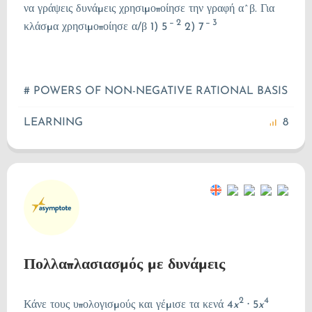
να γράψεις δυνάμεις χρησιμοποίησε την γραφή α^β. Για
−
2
−
3
κλάσμα χρησιμοποίησε α/β 1)
5
2)
7
# POWERS OF NON-NEGATIVE RATIONAL BASIS
LEARNING
8
Πολλαπλασιασμός με δυνάμεις
2
4
Κάνε τους υπολογισμούς και γέμισε τα κενά
4
x
⋅
5
x