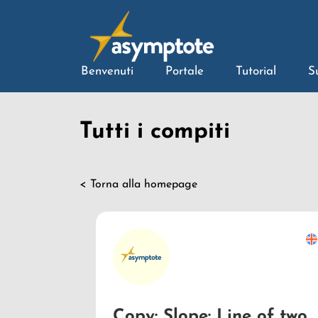
Benvenuti
Portale
Tutorial
S
Tutti i compiti
< Torna alla homepage
Copy: Slope: Line of two given points