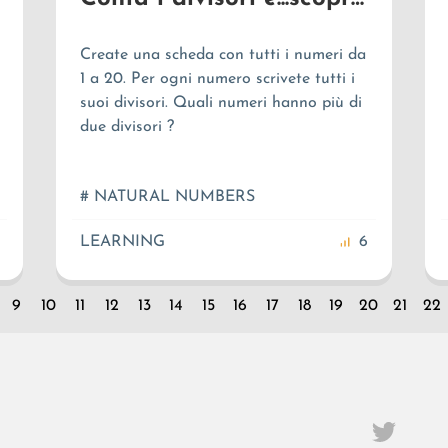
Create una scheda con tutti i numeri da
1 a 20. Per ogni numero scrivete tutti i
suoi divisori. Quali numeri hanno più di
due divisori ?
# NATURAL NUMBERS
LEARNING
6
9
10
11
12
13
14
15
16
17
18
19
20
21
22