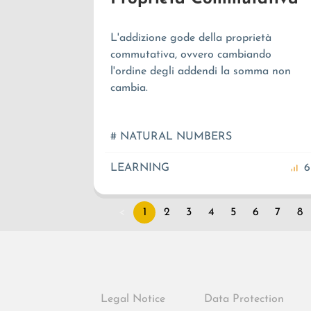
L'addizione gode della proprietà
commutativa, ovvero cambiando
l'ordine degli addendi la somma non
cambia.
# NATURAL NUMBERS
LEARNING
6
<
1
2
3
4
5
6
7
8
Legal Notice
Data Protection