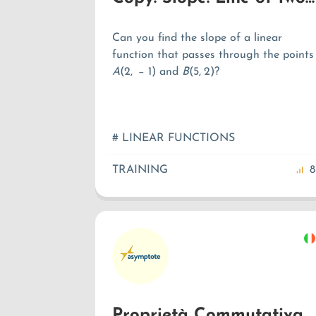
Can you find the slope of a linear
function that passes through the points
A
(
2
,
−
1
)
and
B
(
5
,
2
)
?
# LINEAR FUNCTIONS
TRAINING
8
Proprietà Commutativa