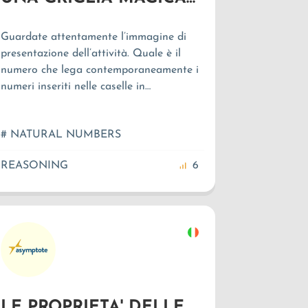
Guardate attentamente l’immagine di
presentazione dell’attività. Quale è il
numero che lega contemporaneamente i
numeri inseriti nelle caselle in
orizzontale, in verticale e nelle diagonali
del quadrato?
# NATURAL NUMBERS
REASONING
6
LE PROPRIETA' DELLE POTENZE