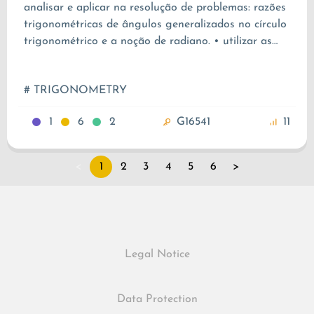
analisar e aplicar na resolução de problemas: razões
trigonométricas de ângulos generalizados no círculo
trigonométrico e a noção de radiano. • utilizar as
fórmulas trigonométricas de “redução ao 1º
quadrante” e a fórmula fundamental da
# TRIGONOMETRY
Trigonometria na resolução de problemas.
1
6
2
G16541
11
<
1
2
3
4
5
6
>
Legal Notice
Data Protection