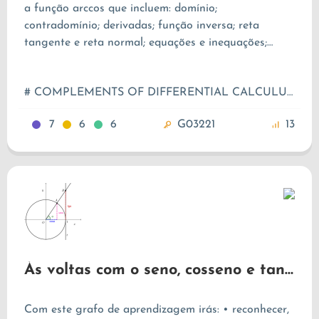
a função arccos que incluem: domínio;
contradomínio; derivadas; função inversa; reta
tangente e reta normal; equações e inequações;
diferenciais; valores aproximados.
# COMPLEMENTS OF DIFFERENTIAL CALCULUS IN REAL NUMBERS
7
6
6
G03221
13
Às voltas com o seno, cosseno e tangente (Trigonometria - 11.º ano)
Com este grafo de aprendizagem irás: • reconhecer,