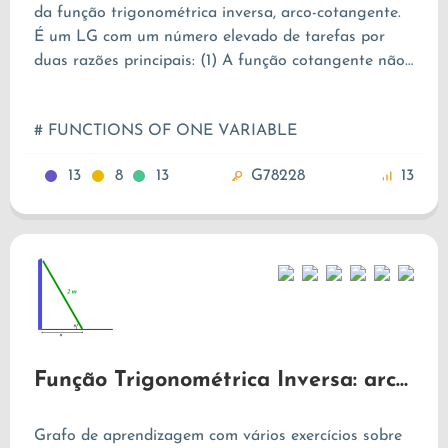
da função trigonométrica inversa, arco-cotangente.
É um LG com um número elevado de tarefas por
duas razões principais: (1) A função cotangente não
faz parte do programa de matemática do ensino
secundário, pelo que os estudantes do ensino
# FUNCTIONS OF ONE VARIABLE
superior aprendem a função cotangente e de
seguida a sua função inversa, pelo que os alunos
13
8
13
G78228
13
têm uma maior dificuldade, em comparação com
outras funções trigonométricas inversas. (2) Esta é a
última função trigonométrica inversa estudada,
portanto este LG pretende funcionar um pouco
como uma revisão dos tópicos abordados, no
contexto das funções trigonométricas inversas.
Função Trigonométrica Inversa: arccos
Grafo de aprendizagem com vários exercícios sobre