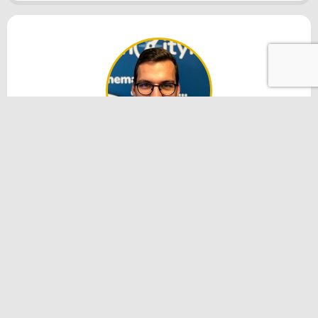
Simon Barlovits
Project Manager
Simon Barlovits studied mathematics and politics
as a teacher. He leads the project development
process of ASYMPTOTE.