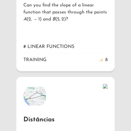
Can you find the slope of a linear
Resolve a equação trigonométrica e
Determina as coordenadas do ponto
A
,
function that passes through the points
indica quantas soluções tem no
sabendo que a circunferência
A
intervalo considerado.
representada na figura tem raio 1, e que
(
2
,
−
1
)
and
B
(
5
,
2
)
?
o hexágono é regular. Seleciona a(s)
resposta(s) correta(s).
# LINEAR FUNCTIONS
# TRIGONOMETRY
# TRIGONOMETRY
TRAINING
TRAINING
TRAINING
11
11
8
Distâncias
Distâncias e triângulos
Modelação de funções trigonométricas