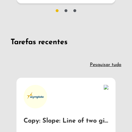
Tarefas recentes
Pesquisar tudo
Equações Trigonométricas
Circunferência trigonométrica
Copy: Slope: Line of two given points