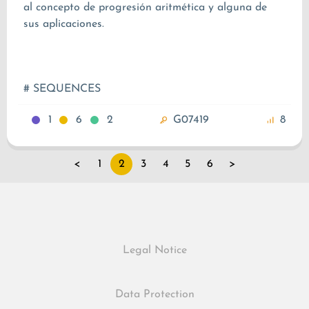
al concepto de progresión aritmética y alguna de
sus aplicaciones.
# SEQUENCES
1
6
2
G07419
8
<
1
2
3
4
5
6
>
Legal Notice
Data Protection