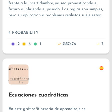
frente a la incertidumbre, ya sea pronosticando el
futuro o infiriendo el pasado. Las reglas son simples,
pero su aplicación a problemas realistas suele estar
controlada por el cálculo. El objetivo de estas
actividades es empezar a utilizar las leyes de la
# PROBABILITY
probabilidad para tomar decisiones acertadas con
información limitada. Empezaremos estimando
2
6
1
G37476
7
probabilidades y aprenderemos a representar los
resultados de diferentes maneras (listas, tablas,
cuadrículas…) para realizar los cálculos más
fácilmente.
Ecuaciones cuadráticas
En este gráfico/itinerario de aprendizaje se