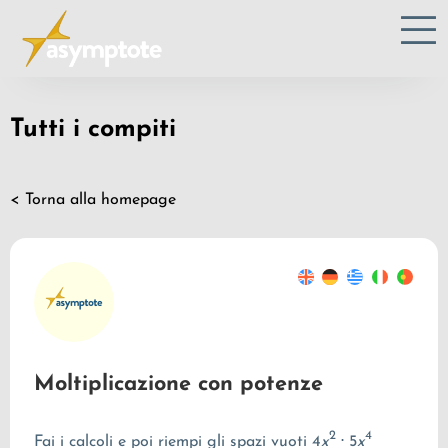
Tutti i compiti
< Torna alla homepage
Moltiplicazione con potenze
2
4
Fai i calcoli e poi riempi gli spazi vuoti
4
x
⋅
5
x