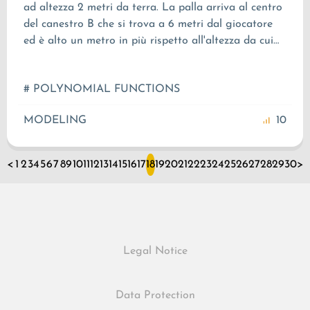
ad altezza 2 metri da terra. La palla arriva al centro
del canestro B che si trova a 6 metri dal giocatore
ed è alto un metro in più rispetto all'altezza da cui
parte la palla. Sappiamo che raggiunge la sua
altezza massima quando si trova a 4 metri dal
# POLYNOMIAL FUNCTIONS
giocatore in orizzontale. Scrivere l'equazione della
traiettoria della palla.
MODELING
10
<
1
2
3
4
5
6
7
8
9
10
11
12
13
14
15
16
17
18
19
20
21
22
23
24
25
26
27
28
29
30
>
Legal Notice
Data Protection