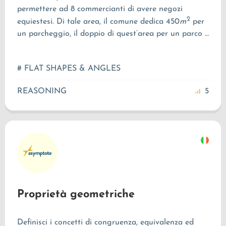
permettere ad
8
commercianti di avere negozi
2
equiestesi. Di tale area, il comune dedica
450
m
per
un parcheggio, il doppio di quest’area per un parco e
2
250
m
per una pista ciclabile. Quanto spazio
rimarrà ad ognuno degli
8
commercianti per
# FLAT SHAPES & ANGLES
2
costruire i propri negozi? Esprimi il risultato in
m
.
REASONING
5
Proprietà geometriche
Definisci i concetti di congruenza, equivalenza ed